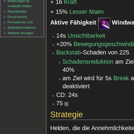
+ 16
Kraft
Änderungen an
verlinkten Seiten
+ 15%
Lesser Maim
Spezialseiten
Druckversion
Aktive Fähigkeit
Windwa
Permanenter Link
Seiten­informationen
Attribute anzeigen
14s
Unsichtbarkeit
+20%
Bewegungsgeschwindi
Backstab
-Schaden von 225
Schadensreduktion
am Ziel
40%
am Ziel wird für 5s
Break
a
deaktiviert
CD: 24s
75
Strategie
Helden, die die Annehmlichkeit