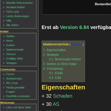
Aktuelle Diskussionen
Bestandtei
Veraltete Artikel
ToDo Liste
Letzte Änderungen
Hilfe
Alle Seiten
Erst ab
Version 6.84
verfügba
Artikel
Helden
Items
Inhaltsverzeichnis
Guides
Spielmechanik
1
Eigenschaften
Glossar
2
Strategie
Zufällige Seite
2.1
Bevorzugte Helden
Vorlagen
3
Guides zu Silver Edge
4
Changelogs
Community
4.1
6.84b
Forum
4.2
6.84
Arbeitskreise
IRC-Chat
Eigenschaften
Häufig gestellte
Fragen
+ 32
Schaden
DotAWiki verbreiten
Werkzeuge
+ 30
AS
Links auf diese Seite