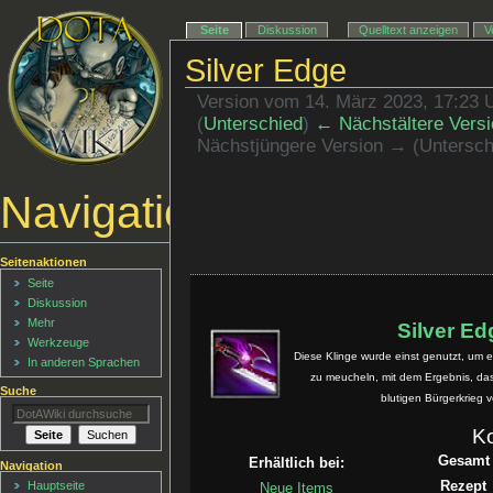
Seite
Diskussion
Quelltext anzeigen
V
Silver Edge
Version vom 14. März 2023, 17:23 
(
Unterschied
)
← Nächstältere Versi
Nächstjüngere Version → (Untersch
Navigationsmenü
Seitenaktionen
Seite
Diskussion
Mehr
Silver Ed
Werkzeuge
Diese Klinge wurde einst genutzt, um 
In anderen Sprachen
zu meucheln, mit dem Ergebnis, das
Suche
blutigen Bürgerkrieg 
K
Gesamt
Erhältlich bei:
Navigation
Rezept
Hauptseite
Neue Items