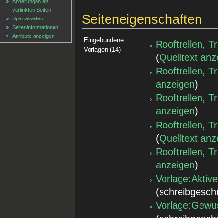
Änderungen an
verlinkten Seiten
Seiteneigenschaften
Spezialseiten
Seiten­informationen
Attribute anzeigen
Eingebundene
Rooftrellen, T
Vorlagen (14)
(
Quelltext anz
Rooftrellen, 
anzeigen
)
Rooftrellen, T
anzeigen
)
Rooftrellen, T
(
Quelltext anz
Rooftrellen, T
anzeigen
)
Vorlage:Aktive
(schreibgesch
Vorlage:Gewu