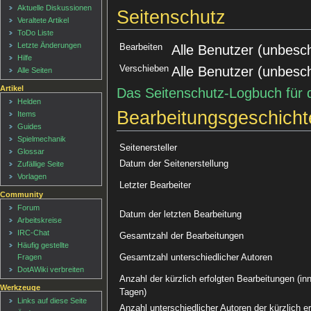
Aktuelle Diskussionen
Seitenschutz
Veraltete Artikel
ToDo Liste
Letzte Änderungen
Bearbeiten
Alle Benutzer (unbesc
Hilfe
Verschieben
Alle Benutzer (unbesc
Alle Seiten
Artikel
Das Seitenschutz-Logbuch für 
Helden
Bearbeitungsgeschicht
Items
Guides
Spielmechanik
Seitenersteller
Glossar
Datum der Seitenerstellung
Zufällige Seite
Vorlagen
Letzter Bearbeiter
Community
Forum
Datum der letzten Bearbeitung
Arbeitskreise
IRC-Chat
Gesamtzahl der Bearbeitungen
Häufig gestellte
Gesamtzahl unterschiedlicher Autoren
Fragen
DotAWiki verbreiten
Anzahl der kürzlich erfolgten Bearbeitungen (inn
Werkzeuge
Tagen)
Links auf diese Seite
Anzahl unterschiedlicher Autoren der kürzlich e