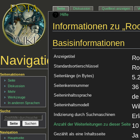
Seite
Diskussion
Quelltext anzeigen
V
Hilfe
Informationen zu „Roof
Basisinformationen
Navigationsmenü
Anzeigetitel
Ro
Standardsortierschlüssel
Ro
Seitenaktionen
Seitenlänge (in Bytes)
5.
Seite
Seitenkennnummer
36
Diskussion
Mehr
Seiteninhaltssprache
de
Werkzeuge
In anderen Sprachen
Seiteninhaltsmodell
Wi
Suche
Indizierung durch Suchmaschinen
Er
Anzahl der Weiterleitungen zu dieser Seite
10
Navigation
Gezählt als eine Inhaltsseite
Ja
Hauptseite