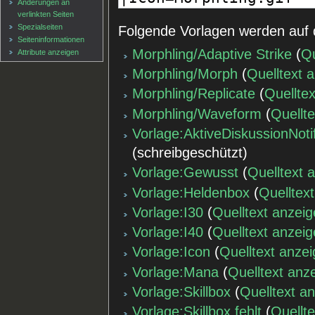
Änderungen an
verlinkten Seiten
Spezialseiten
Folgende Vorlagen werden auf 
Seiten­informationen
Morphling/Adaptive Strike
(
Qu
Attribute anzeigen
Morphling/Morph
(
Quelltext 
Morphling/Replicate
(
Quellte
Morphling/Waveform
(
Quellt
Vorlage:AktiveDiskussionNoti
(schreibgeschützt)
Vorlage:Gewusst
(
Quelltext 
Vorlage:Heldenbox
(
Quelltex
Vorlage:I30
(
Quelltext anzei
Vorlage:I40
(
Quelltext anzei
Vorlage:Icon
(
Quelltext anze
Vorlage:Mana
(
Quelltext anz
Vorlage:Skillbox
(
Quelltext a
Vorlage:Skillbox fehlt
(
Quellt