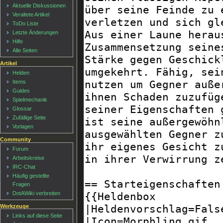
Aktuelle Diskussionen
Veraltete Artikel
ToDo Liste
Letzte Änderungen
Hilfe
Alle Seiten
Artikel
Helden
Items
Guides
Spielmechanik
Glossar
Zufällige Seite
Vorlagen
Community
Forum
Arbeitskreise
IRC-Chat
Häufig gestellte
Fragen
DotAWiki verbreiten
Werkzeuge
Links auf diese Seite