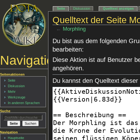
Seite
Diskussion
Quelltext anzeigen
Quelltext der Seite M
←
Morphling
Du bist aus dem folgenden Grund
bearbeiten:
Navigationsmenü
Diese Aktion ist auf Benutzer b
angehören.
Seitenaktionen
Du kannst den Quelltext dieser
Seite
Diskussion
Mehr
Werkzeuge
In anderen Sprachen
Suche
Navigation
Hauptseite