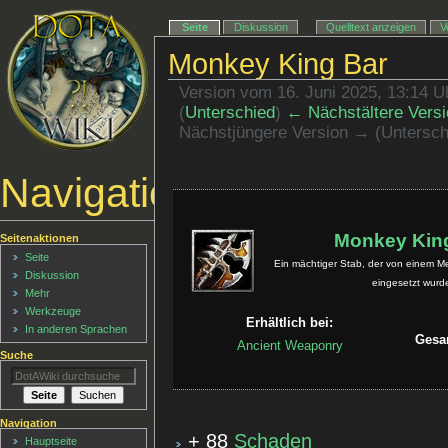
Seite
Diskussion
Quelltext anzeigen
V
Monkey King Bar
Version vom 16. Juni 2025, 13:14 
(
Unterschied
)
← Nächstältere Versi
Nächstjüngere Version → (Untersch
Navigationsmenü
Monkey Kin
Seitenaktionen
Seite
Ein mächtiger Stab, der von einem M
Diskussion
eingesetzt wurd
Mehr
Werkzeuge
Erhältlich bei:
In anderen Sprachen
Gesa
Ancient Weaponry
Suche
Navigation
+ 88
Schaden
Hauptseite