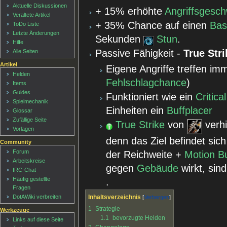
Aktuelle Diskussionen
+ 15% erhöhte
Angriffsgesch
Veraltete Artikel
+ 35% Chance auf einen
Ba
ToDo Liste
Letzte Änderungen
Sekunden
Stun
.
Hilfe
Passive Fähigkeit -
True Stri
Alle Seiten
Artikel
Eigene Angriffe treffen imm
Helden
Fehlschlagchance
)
Items
Guides
Funktioniert wie ein
Critica
Spielmechanik
Einheiten ein
Buffplacer
Glossar
Zufällige Seite
True Strike
von
verhi
Vorlagen
denn das Ziel befindet sic
Community
Forum
der Reichweite +
Motion B
Arbeitskreise
gegen
Gebäude
wirkt, sin
IRC-Chat
Häufig gestellte
.
Fragen
DotAWiki verbreiten
Inhaltsverzeichnis
1
Strategie
Werkzeuge
1.1
bevorzugte Helden
Links auf diese Seite