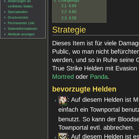
2
Changelogs
Änderungen an
2.1
6.69
verlinkten Seiten
2.2
6.60
Spezialseiten
Druckversion
2.3
6.58
Permanenter Link
Strategie
Seiten­informationen
Attribute anzeigen
Dieses Item ist für viele Damag
Public, wo man nicht befürchte
werden, und so in Ruhe seine G
True Strike Helden mit Evasion 
Mortred
oder
Panda
.
bevorzugte Helden
: Auf diesem Helden ist M
einfach ein Townportal benu
benutzt. So kann der Bloods
Townportal evtl. abbrechen.
: Auf diesem Helden ist e