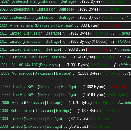
. 2024
‎
Andenschakal
Diskussion
Beiträge
‎
936 Bytes
+38 Bytes
 2023
‎
Andenschakal
Diskussion
Beiträge
‎
898 Bytes
+35 Bytes
 2023
‎
Andenschakal
Diskussion
Beiträge
‎
863 Bytes
+30 Bytes
‎
→
 2023
‎
Andenschakal
Diskussion
Beiträge
‎
833 Bytes
-79 Bytes
2011
‎
Emzed
Diskussion
Beiträge
‎
K
912 Bytes
+4 Bytes
‎
→‎Items 
2011
‎
Emzed
Diskussion
Beiträge
‎
K
908 Bytes
0 Bytes
‎
→‎Helden 
2011
‎
Emzed
Diskussion
Beiträge
‎
908 Bytes
-485 Bytes
‎
→‎Helden
2011
‎
Glühkohle
Diskussion
Beiträge
‎
1.393 Bytes
+2 Bytes
‎
→‎Hel
. 2011
‎
91.188.144.107
Diskussion
‎
1.391 Bytes
+2 Bytes
‎
→‎Helden
. 2009
‎
Vorlagenbot
Diskussion
Beiträge
‎
1.389 Bytes
+27 Bytes
‎
B
. 2009
‎
The PainKi!!er
Diskussion
Beiträge
‎
1.362 Bytes
-157 Bytes
. 2009
‎
The PainKi!!er
Diskussion
Beiträge
‎
1.519 Bytes
+443 Bytes
. 2009
‎
Aremo
Diskussion
Beiträge
‎
1.076 Bytes
+69 Bytes
‎
→‎Held
 2008
‎
Schriftsteller
Diskussion
Beiträge
‎
1.007 Bytes
+76 Bytes
 2008
‎
Emzed
Diskussion
Beiträge
‎
931 Bytes
+52 Bytes
 2008
‎
Emzed
Diskussion
Beiträge
‎
879 Bytes
+157 Bytes