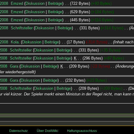
 2008
‎
Emzed
Diskussion
Beiträge
‎
722 Bytes
+93 Bytes
 2008
‎
Emzed
Diskussion
Beiträge
‎
629 Bytes
+184 Bytes
 2008
‎
Emzed
Diskussion
Beiträge
‎
445 Bytes
+114 Bytes
 2008
‎
Schriftsteller
Diskussion
Beiträge
‎
331 Bytes
+314 Bytes
‎
Ä
 2008
‎
Kola.
Diskussion
Beiträge
‎
17 Bytes
-314 Bytes
‎
Inhalt nac
 2008
‎
Schriftsteller
Diskussion
Beiträge
‎
331 Bytes
+35 Bytes
 2008
‎
Schriftsteller
Diskussion
Beiträge
‎
K
296 Bytes
+87 Bytes
 2008
‎
Gara
Diskussion
Beiträge
‎
K
209 Bytes
-23 Bytes
‎
Änderung
er wiederhergestellt
 2008
‎
Gara
Diskussion
Beiträge
‎
232 Bytes
+23 Bytes
 2008
‎
Schriftsteller
Diskussion
Beiträge
‎
209 Bytes
+209 Bytes
‎
Di
ur viel kürzer. Der Spieler merkt einen Ministun in der Regel nicht, man kann
Datenschutz
Über DotAWiki
Haftungsausschluss