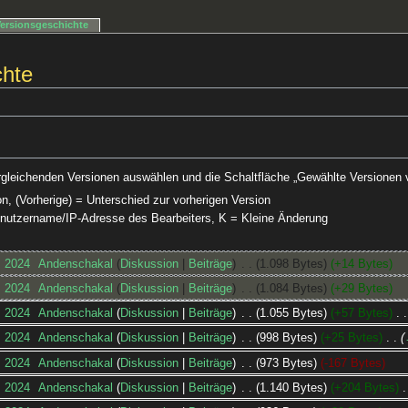
Versionsgeschichte
chte
rgleichenden Versionen auswählen und die Schaltfläche „Gewählte Versionen v
on, (Vorherige) = Unterschied zur vorherigen Version
Benutzername/IP-Adresse des Bearbeiters, K = Kleine Änderung
. 2024
‎
Andenschakal
Diskussion
Beiträge
‎
1.098 Bytes
+14 Bytes
. 2024
‎
Andenschakal
Diskussion
Beiträge
‎
1.084 Bytes
+29 Bytes
. 2024
‎
Andenschakal
Diskussion
Beiträge
‎
1.055 Bytes
+57 Bytes
‎
. 2024
‎
Andenschakal
Diskussion
Beiträge
‎
998 Bytes
+25 Bytes
‎
. 2024
‎
Andenschakal
Diskussion
Beiträge
‎
973 Bytes
-167 Bytes
. 2024
‎
Andenschakal
Diskussion
Beiträge
‎
1.140 Bytes
+204 Bytes
‎