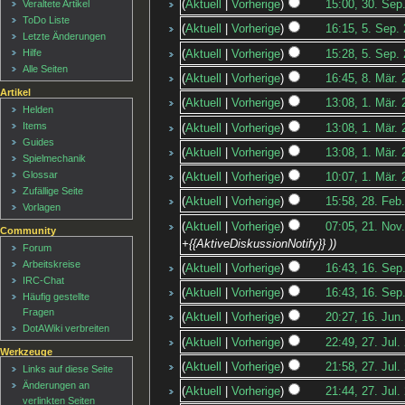
Aktuell
Vorherige
15:00, 30. Sep
Veraltete Artikel
ToDo Liste
Aktuell
Vorherige
16:15, 5. Sep.
Letzte Änderungen
Hilfe
Aktuell
Vorherige
15:28, 5. Sep.
Alle Seiten
Aktuell
Vorherige
16:45, 8. Mär.
Artikel
Aktuell
Vorherige
13:08, 1. Mär. 
Helden
Items
Aktuell
Vorherige
13:08, 1. Mär. 
Guides
Aktuell
Vorherige
13:08, 1. Mär. 
Spielmechanik
Glossar
Aktuell
Vorherige
10:07, 1. Mär. 
Zufällige Seite
Aktuell
Vorherige
15:58, 28. Feb
Vorlagen
Aktuell
Vorherige
07:05, 21. Nov
Community
+{{AktiveDiskussionNotify}} )
Forum
Arbeitskreise
Aktuell
Vorherige
16:43, 16. Sep
IRC-Chat
Aktuell
Vorherige
16:43, 16. Sep
Häufig gestellte
Fragen
Aktuell
Vorherige
20:27, 16. Jun
DotAWiki verbreiten
Aktuell
Vorherige
22:49, 27. Jul.
Werkzeuge
Aktuell
Vorherige
21:58, 27. Jul.
Links auf diese Seite
Änderungen an
Aktuell
Vorherige
21:44, 27. Jul.
verlinkten Seiten