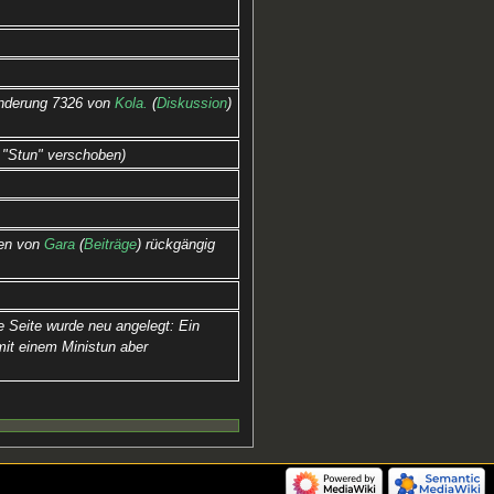
nderung 7326 von
Kola.
(
Diskussion
)
h "Stun" verschoben
en von
Gara
(
Beiträge
) rückgängig
e Seite wurde neu angelegt: Ein
 mit einem Ministun aber