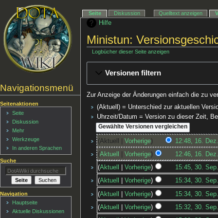
Seite
Diskussion
Quelltext anzeigen
Hilfe
Ministun: Versionsgeschi
Logbücher dieser Seite anzeigen
Versionen filtern
Navigationsmenü
Zur Anzeige der Änderungen einfach die zu ve
Seitenaktionen
(Aktuell) = Unterschied zur aktuellen Versi
Seite
Uhrzeit/Datum = Version zu dieser Zeit, 
Diskussion
Mehr
Werkzeuge
Aktuell
Vorherige
12:48, 16. Dez
In anderen Sprachen
Aktuell
Vorherige
12:46, 16. Dez
Suche
Aktuell
Vorherige
15:45, 30. Sep
Aktuell
Vorherige
15:34, 30. Sep
Navigation
Aktuell
Vorherige
15:34, 30. Sep
Hauptseite
Aktuell
Vorherige
15:32, 30. Sep
Aktuelle Diskussionen