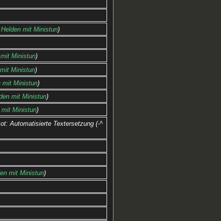
‎Helden mit Ministun
mit Ministun
mit Ministun
 mit Ministun
den mit Ministun
 mit Ministun
ot: Automatisierte Textersetzung (-^
en mit Ministun