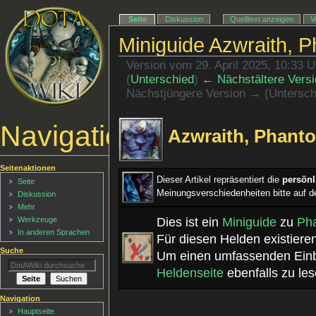
Seite
Diskussion
Quelltext anzeigen
V
Miniguide Azwraith, 
Version vom 29. April 2025, 10:33 
(
Unterschied
)
← Nächstältere Versi
Nächstjüngere Version → (Untersch
Navigationsmenü
Azwraith, Phant
Seitenaktionen
Dieser Artikel repräsentiert die
persön
Seite
Meinungsverschiedenheiten bitte auf d
Diskussion
Mehr
Dies ist ein
Miniguide
zu
Ph
Werkzeuge
In anderen Sprachen
Für diesen Helden existiere
Suche
Um einen umfassenden Einbl
Heldenseite
ebenfalls zu les
Navigation
Hauptseite