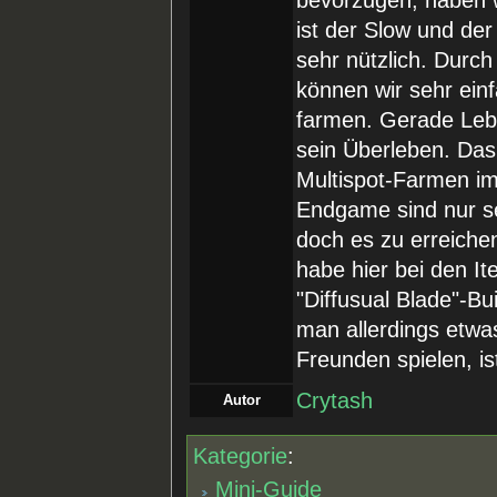
bevorzugen; haben w
ist der Slow und de
sehr nützlich. Durc
können wir sehr ein
farmen. Gerade Leben
sein Überleben. Das
Multispot-Farmen im
Endgame sind nur s
doch es zu erreichen
habe hier bei den It
"Diffusual Blade"-Bui
man allerdings etwa
Freunden spielen, is
Crytash
Autor
Kategorie
:
Mini-Guide