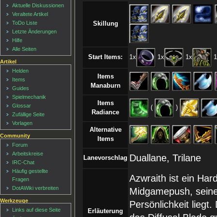
Aktuelle Diskussionen
Veraltete Artikel
ToDo Liste
Skillung
Letzte Änderungen
Hilfe
Alle Seiten
Start Items:
1x
1x
1x
1
Artikel
Helden
Items
Items
Manaburn
Guides
Spielmechanik
Items
Glossar
(
)
Radiance
Zufällige Seite
Vorlagen
Alternative
Community
Items
Forum
Arbeitskreise
Duallane, Trilane
Lanevorschlag
IRC-Chat
Häufig gestellte
Azwraith ist ein Har
Fragen
DotAWiki verbreiten
Midgamepush, seinen
Werkzeuge
Persönlichkeit liegt.
Links auf diese Seite
Erläuterung