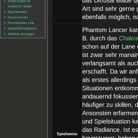
das Diffusal Blade q
Änderungen an
verlinkten Seiten
Art sind sehr gerne
Spezialseiten
ebenfalls möglich, i
Druckversion
Permanenter Link
Seiten­informationen
Phantom Lancer kan
Attribute anzeigen
B. durch das
Chakra
schon auf der Lane 
ist zwar sehr manain
verlangsamt als auch
erschafft. Da wir anf
als erstes allerding
Situationen entkom
andauernd fokussiert
häufiger zu skillen,
Ansonsten erfarmen
und Spielsituation k
das Radiance. Ist es
Spielweise