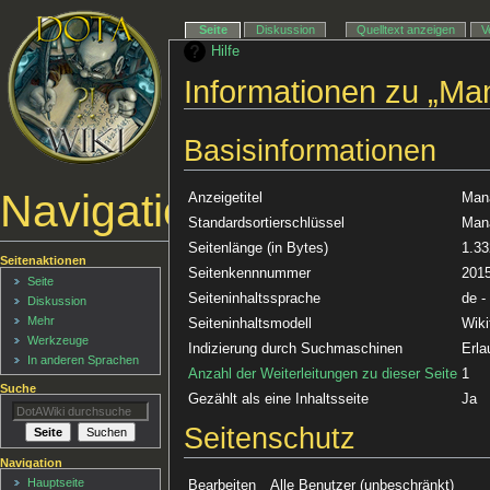
Seite
Diskussion
Quelltext anzeigen
V
Hilfe
Informationen zu „Ma
Basisinformationen
Navigationsmenü
Anzeigetitel
Man
Standardsortierschlüssel
Man
Seitenlänge (in Bytes)
1.33
Seitenaktionen
Seitenkennnummer
201
Seite
Seiteninhaltssprache
de -
Diskussion
Mehr
Seiteninhaltsmodell
Wiki
Werkzeuge
Indizierung durch Suchmaschinen
Erla
In anderen Sprachen
Anzahl der Weiterleitungen zu dieser Seite
1
Suche
Gezählt als eine Inhaltsseite
Ja
Seitenschutz
Navigation
Hauptseite
Bearbeiten
Alle Benutzer (unbeschränkt)