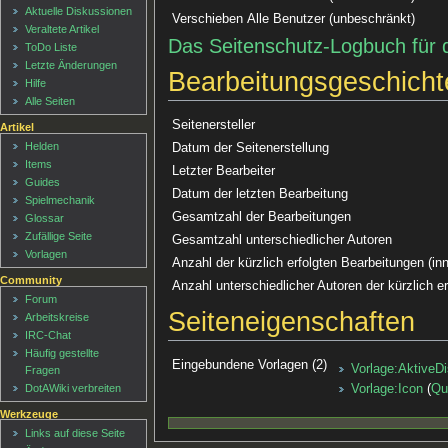
Aktuelle Diskussionen
Verschieben
Alle Benutzer (unbeschränkt)
Veraltete Artikel
Das Seitenschutz-Logbuch für 
ToDo Liste
Letzte Änderungen
Bearbeitungsgeschicht
Hilfe
Alle Seiten
Seitenersteller
Artikel
Helden
Datum der Seitenerstellung
Items
Letzter Bearbeiter
Guides
Datum der letzten Bearbeitung
Spielmechanik
Gesamtzahl der Bearbeitungen
Glossar
Zufällige Seite
Gesamtzahl unterschiedlicher Autoren
Vorlagen
Anzahl der kürzlich erfolgten Bearbeitungen (in
Community
Anzahl unterschiedlicher Autoren der kürzlich e
Forum
Seiteneigenschaften
Arbeitskreise
IRC-Chat
Häufig gestellte
Eingebundene Vorlagen (2)
Vorlage:AktiveD
Fragen
DotAWiki verbreiten
Vorlage:Icon
(
Qu
Werkzeuge
Links auf diese Seite