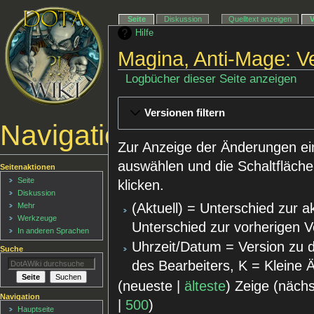
Seite
Diskussion
Quelltext anzeigen
Hilfe
Magina, Anti-Mage: V
Logbücher dieser Seite anzeigen
Versionen filtern
Navigationsmenü
Zur Anzeige der Änderungen ei
auswählen und die Schaltfläche
Seitenaktionen
Seite
klicken.
Diskussion
(Aktuell) = Unterschied zur a
Mehr
Werkzeuge
Unterschied zur vorherigen V
In anderen Sprachen
Uhrzeit/Datum = Version zu 
Suche
des Bearbeiters, K = Kleine
(neueste |
älteste
) Zeige (näch
Navigation
|
500
)
Hauptseite