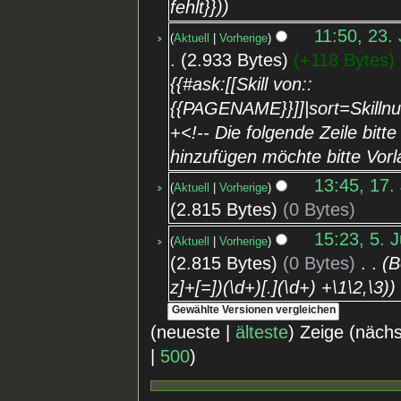
fehlt}})
11:50, 23. 
Aktuell
Vorherige
2.933 Bytes
+118 Bytes
‎
{{#ask:[[Skill von::
{{PAGENAME}}]]|sort=Skill
+<!-- Die folgende Zeile bitte
hinzufügen möchte bitte Vorl
13:45, 17.
Aktuell
Vorherige
2.815 Bytes
0 Bytes
15:23, 5. J
Aktuell
Vorherige
2.815 Bytes
0 Bytes
‎
B
z]+[=])(\d+)[.](\d+) +\1\2,\3)
(neueste |
älteste
) Zeige (näch
|
500
)