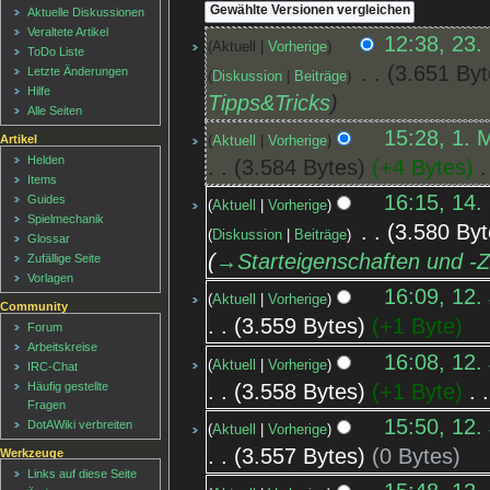
Aktuelle Diskussionen
Veraltete Artikel
12:38, 23.
Aktuell
Vorherige
ToDo Liste
‎
3.651 Byt
Letzte Änderungen
Diskussion
Beiträge
Hilfe
Tipps&Tricks
Alle Seiten
15:28, 1. 
Artikel
Aktuell
Vorherige
Helden
3.584 Bytes
+4 Bytes
‎
Items
16:15, 14.
Guides
Aktuell
Vorherige
Spielmechanik
‎
3.580 Byt
Diskussion
Beiträge
Glossar
→‎Starteigenschaften und -
Zufällige Seite
Vorlagen
16:09, 12.
Aktuell
Vorherige
Community
3.559 Bytes
+1 Byte
Forum
Arbeitskreise
16:08, 12.
Aktuell
Vorherige
IRC-Chat
3.558 Bytes
+1 Byte
‎
Häufig gestellte
Fragen
15:50, 12.
DotAWiki verbreiten
Aktuell
Vorherige
3.557 Bytes
0 Bytes
Werkzeuge
Links auf diese Seite