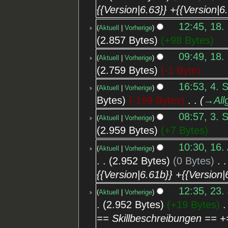
{{Version|6.63}} +{{Version|6
12:45, 18.
Aktuell
Vorherige
2.857 Bytes
+98 Bytes
09:49, 18.
Aktuell
Vorherige
2.759 Bytes
-1 Byte
16:53, 4. 
Aktuell
Vorherige
Bytes
-199 Bytes
‎
→‎All
08:57, 3. 
Aktuell
Vorherige
2.959 Bytes
+7 Bytes
10:30, 16.
Aktuell
Vorherige
2.952 Bytes
0 Bytes
‎
{{Version|6.61b}} +{{Version|
12:35, 23.
Aktuell
Vorherige
2.952 Bytes
+19 Bytes
‎
== Skillbeschreibungen == +=