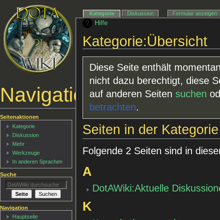
Kategorie
Diskussion
Formular anzeigen
Hilfe
Kategorie:Übersicht
Diese Seite enthält momentan
nicht dazu berechtigt, diese Se
Navigationsmenü
auf anderen Seiten
suchen
od
betrachten
.
Seitenaktionen
Seiten in der Kategorie
Kategorie
Diskussion
Mehr
Folgende 2 Seiten sind in diese
Werkzeuge
In anderen Sprachen
A
Suche
DotAWiki:Aktuelle Diskussio
K
Navigation
Hauptseite