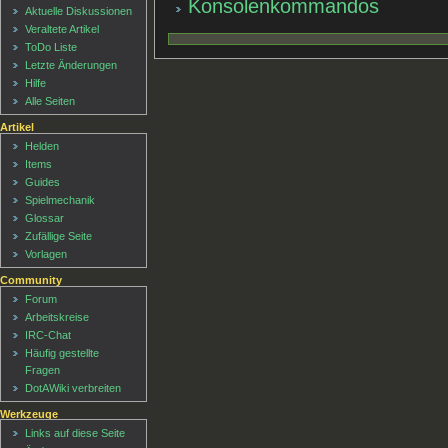
Konsolenkommandos
Aktuelle Diskussionen
Veraltete Artikel
ToDo Liste
Letzte Änderungen
Hilfe
Alle Seiten
Artikel
Helden
Items
Guides
Spielmechanik
Glossar
Zufällige Seite
Vorlagen
Community
Forum
Arbeitskreise
IRC-Chat
Häufig gestellte
Fragen
DotAWiki verbreiten
Werkzeuge
Links auf diese Seite