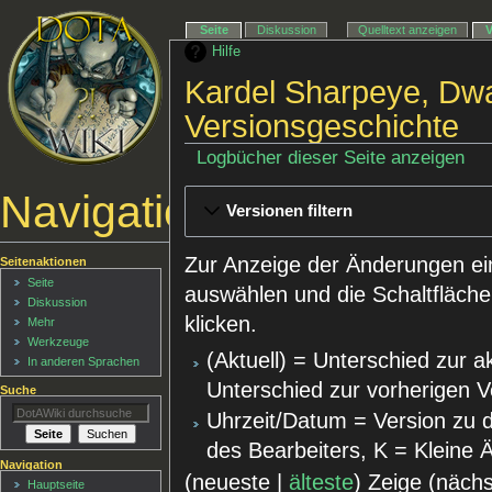
Seite
Diskussion
Quelltext anzeigen
Hilfe
Kardel Sharpeye, Dwa
Versionsgeschichte
Logbücher dieser Seite anzeigen
Navigationsmenü
Versionen filtern
Zur Anzeige der Änderungen ei
Seitenaktionen
Seite
auswählen und die Schaltfläche
Diskussion
klicken.
Mehr
Werkzeuge
(Aktuell) = Unterschied zur a
In anderen Sprachen
Unterschied zur vorherigen V
Suche
Uhrzeit/Datum = Version zu 
des Bearbeiters, K = Kleine
Navigation
(neueste |
älteste
) Zeige (näch
Hauptseite