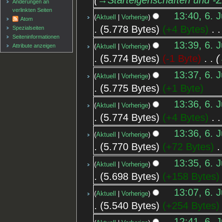
Änderungen an
verlinkten Seiten
13:40, 6. J
Aktuell
Vorherige
Atom
5.778 Bytes
+4 Bytes
‎
Spezialseiten
Seiten­informationen
13:39, 6. J
Attribute anzeigen
Aktuell
Vorherige
5.774 Bytes
-1 Byte
‎
13:37, 6. J
Aktuell
Vorherige
5.775 Bytes
+1 Byte
13:36, 6. J
Aktuell
Vorherige
5.774 Bytes
+4 Bytes
‎
13:36, 6. J
Aktuell
Vorherige
5.770 Bytes
+72 Bytes
‎
13:35, 6. J
Aktuell
Vorherige
5.698 Bytes
+158 Bytes
13:07, 6. J
Aktuell
Vorherige
5.540 Bytes
+254 Bytes
12:41, 6. J