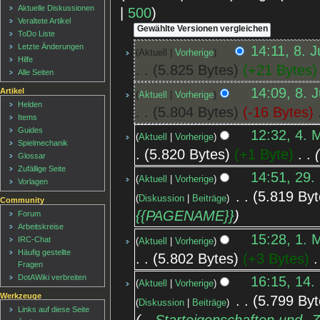
Aktuelle Diskussionen
|
500
)
Veraltete Artikel
ToDo Liste
Letzte Änderungen
14:11, 8. 
Aktuell
Vorherige
Hilfe
5.825 Bytes
+21 Bytes
Alle Seiten
14:09, 8. 
Artikel
Aktuell
Vorherige
Helden
5.804 Bytes
-16 Bytes
‎
Items
Guides
12:32, 4. 
Aktuell
Vorherige
Spielmechanik
5.820 Bytes
+1 Byte
‎
Glossar
Zufällige Seite
14:51, 29.
Aktuell
Vorherige
Vorlagen
‎
5.819 Byt
Diskussion
Beiträge
Community
{{PAGENAME}}
Forum
Arbeitskreise
15:28, 1. 
IRC-Chat
Aktuell
Vorherige
Häufig gestellte
5.802 Bytes
+3 Bytes
‎
Fragen
DotAWiki verbreiten
16:15, 14.
Aktuell
Vorherige
Werkzeuge
‎
5.799 Byt
Diskussion
Beiträge
Links auf diese Seite
→‎Starteigenschaften und -