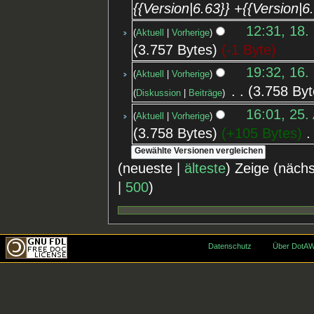
{{Version|6.63}} +{{Version|6
12:31, 18.
Aktuell
Vorherige
3.757 Bytes
-1 Byte
19:32, 16.
Aktuell
Vorherige
‎
3.758 Byt
Diskussion
Beiträge
16:01, 25.
Aktuell
Vorherige
3.758 Bytes
+105 Bytes
‎
(neueste |
älteste
) Zeige (näch
|
500
)
Datenschutz
Über DotAW