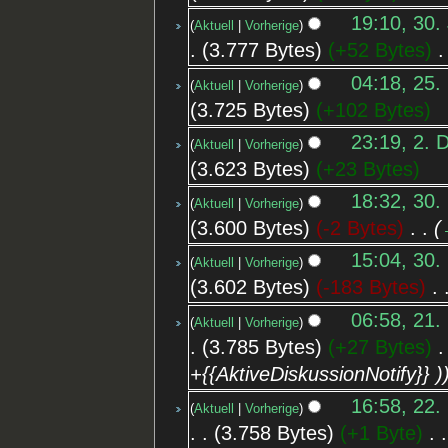
19:10, 30.
Aktuell
Vorherige
3.777 Bytes
+52 Bytes
‎
04:18, 25.
Aktuell
Vorherige
3.725 Bytes
+102 Bytes
23:19, 2. 
Aktuell
Vorherige
3.623 Bytes
+23 Bytes
18:32, 30.
Aktuell
Vorherige
3.600 Bytes
-2 Bytes
‎
15:04, 30.
Aktuell
Vorherige
3.602 Bytes
-183 Bytes
‎
06:58, 21.
Aktuell
Vorherige
3.785 Bytes
+27 Bytes
‎
+{{AktiveDiskussionNotify}} )
16:58, 22.
Aktuell
Vorherige
3.758 Bytes
+1 Byte
‎