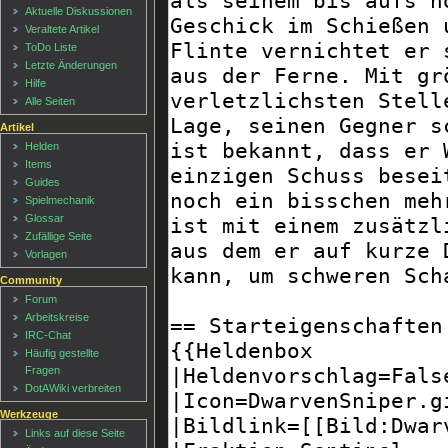
Aktuelle Diskussionen
Veraltete Artikel
ToDo Liste
Letzte Änderungen
Hilfe
Alle Seiten
Artikel
Helden
Items
Guides
Spielmechanik
Glossar
Zufällige Seite
Vorlagen
Community
Forum
Arbeitskreise
IRC-Chat
Häufig gestellte
Fragen
DotAWiki verbreiten
Werkzeuge
Links auf diese Seite