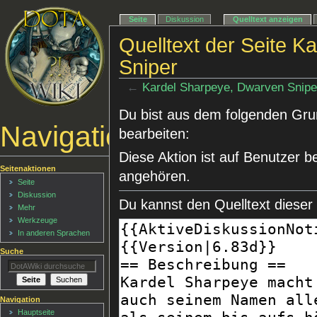
Seite
Diskussion
Quelltext anzeigen
Quelltext der Seite 
Sniper
←
Kardel Sharpeye, Dwarven Snipe
Du bist aus dem folgenden Grund
Navigationsmenü
bearbeiten:
Diese Aktion ist auf Benutzer b
Seitenaktionen
angehören.
Seite
Diskussion
Du kannst den Quelltext dieser
Mehr
Werkzeuge
In anderen Sprachen
Suche
Navigation
Hauptseite