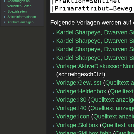
Änderungen an
verlinkten Seiten
Spezialseiten
Seiten­informationen
Folgende Vorlagen werden auf 
Attribute anzeigen
Kardel Sharpeye, Dwarven S
Kardel Sharpeye, Dwarven S
Kardel Sharpeye, Dwarven S
Kardel Sharpeye, Dwarven S
Vorlage:AktiveDiskussionNoti
(schreibgeschützt)
Vorlage:Gewusst
(
Quelltext 
Vorlage:Heldenbox
(
Quelltex
Vorlage:I30
(
Quelltext anzei
Vorlage:I40
(
Quelltext anzei
Vorlage:Icon
(
Quelltext anze
Vorlage:Skillbox
(
Quelltext a
Vorlage:Skillbox fehlt
(
Quellt