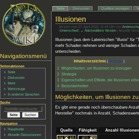
Seite
Diskussion
Quelltext anzeigen
V
Illusionen
Version vom 27. April 2026, 11:44 Uhr von
Andenscha
(
Unterschied
)
← Nächstältere Version
| Aktuelle Ver
Illusionen (aus dem Lateinischen "illusio" für
mehr Schaden nehmen und weniger Schaden anri
unterscheiden.
Navigationsmenü
Inhaltsverzeichnis
Seitenaktionen
1
Möglichkeiten, um Illusionen zu erzeugen
Seite
2
Strategie
Diskussion
3
Eigenschaften und Effekte, die Illusionen erb
Mehr
4
Besonderheiten
Werkzeuge
In anderen Sprachen
Möglichkeiten, um Illusionen z
Suche
Es gibt eine gerade noch überschaubare Anzahl
Hersteller" nochmals in Anzahl, Schadenswerte
Navigation
Hauptseite
Quelle
Fähigkeit
Anzahl Illusionen
Aktuelle Diskussionen