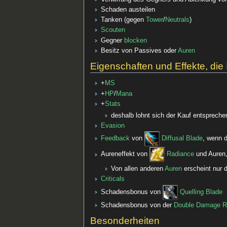
Schaden austeilen
Tanken (gegen
Tower
/
Neutrals
)
Scouten
Gegner
blocken
Besitz von Passives oder
Auren
Eigenschaften und Effekte, die 
+
MS
+
HP
/
Mana
+
Stats
deshalb lohnt sich der Kauf entspreche
Evasion
Feedback
von
Diffusal Blade
, wenn 
Aureneffekt von
Radiance
und Auren,
Von allen anderen
Auren
erscheint nur d
Criticals
Schadensbonus von
Quelling Blade
Schadensbonus von der
Double Damage R
Besonderheiten