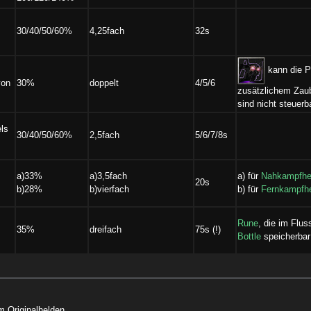
30/40/50/60%
4,25fach
32s
kann die Po
von
30%
doppelt
4/5/6
zusätzlichem Zaub
sind nicht steuerb
els
30/40/50/60%
2,5fach
5/6/7/8s
a)33%
a)3,5fach
a) für
Nahkampfhe
20s
b)28%
b)vierfach
b) für
Fernkampfh
Rune
, die im Flu
35%
dreifach
75s (!)
Bottle
speicherbar 
 Originalhelden