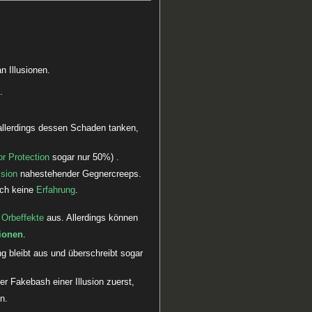
 Illusionen.
.
 allerdings dessen Schaden tanken,
r Protection
sogar nur 50%) .
sion
nahestehender Gegnercreeps.
uch keine
Erfahrung
.
e
Orbeffekte
aus. Allerdings können
sionen
.
ng bleibt aus und überschreibt sogar
er Fakebash einer Illusion zuerst,
n.