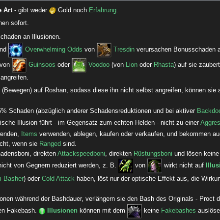
 Art
- gibt weder
Gold noch
Erfahrung
.
nen sofort.
chaden an Illusionen.
nd
Overwhelming Odds
von
Tresdin
verursachen Bonusschaden an
von
Guinsoos
oder
Voodoo
(von
Lion
oder
Rhasta
) auf sie zaubert
angreifen.
l (Bewegen) auf Roshan, sodass diese ihn nicht selbst angreifen, können sie
5% Schaden (abzüglich anderer Schadensreduktionen und bei aktiver
Backdoo
rische Illusion führt - im Gegensatz zum echten Helden - nicht zu einer
Aggres
rwenden,
Items
verwenden, ablegen, kaufen oder verkaufen, und bekommen a
nicht, wenn sie
Ranged
sind.
chadensboni, direkten
Attackspeedboni
, direkten
Rüstungsboni
und lösen kein
cht von Gegnern reduziert werden, z. B.
von
wirkt nicht auf
Illu
m Basher
) oder
Cold Attack
haben, löst nur der optische Effekt aus, die Wirku
sionen während der Bashdauer, verlängern sie den Bash des Originals - Proct d
 den Fakebash.
Illusionen
können mit dem
keine
Fakebashes
auslöse