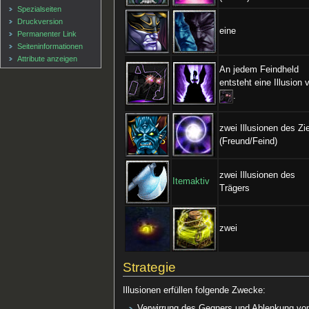
Spezialseiten
Druckversion
eine
Permanenter Link
Seiten­informationen
Attribute anzeigen
An jedem Feindheld
entsteht eine Illusion 
.
zwei Illusionen des Zi
(Freund/Feind)
zwei Illusionen des
Itemaktiv
Trägers
zwei
Strategie
Illusionen erfüllen folgende Zwecke:
Verwirrung des Gegners und Ablenkung vom