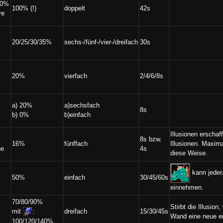
 50%
100% (!)
doppelt
42s
re
20/25/30/35%
sechs-/fünf-/vier-/dreifach
30s
20%
vierfach
2/4/6/8s
a) 20%
a)sechsfach
8s
b) 0%
b)einfach
Illusionen erschaf
8s bzw.
16%
fünffach
Illusionen. Maxima
ne
4s
diese Weise.
kann jederz
50%
einfach
30/45/60s
einnehmen.
70/80/90%
Stirbt die Illusio
dreifach
15/30/45s
mit
:
Wand eine neue ers
100/120/140%