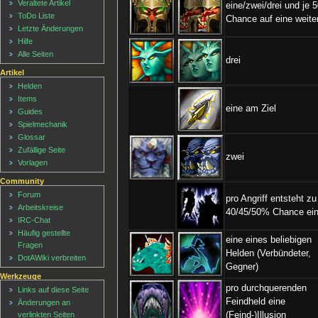
Veraltete Artikel
eine/zwei/drei und je
ToDo Liste
Chance auf eine weite
Letzte Änderungen
Hilfe
Alle Seiten
drei
Artikel
Helden
Items
eine am Ziel
Guides
Spielmechanik
Glossar
Zufällige Seite
zwei
Vorlagen
Community
Forum
pro Angriff entsteht zu
Arbeitskreise
40/45/50% Chance ei
IRC-Chat
Häufig gestellte
eine eines beliebigen
Fragen
Helden (Verbündeter,
DotAWiki verbreiten
Gegner)
Werkzeuge
pro durchquerenden
Links auf diese Seite
Feindheld eine
Änderungen an
verlinkten Seiten
(Feind-)Illusion