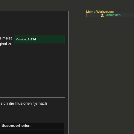
Meine Werkzeuge
Anmelden
e meist
Version:
6.83d
inal zu
ich die Illusionen "je nach
Besonderheiten