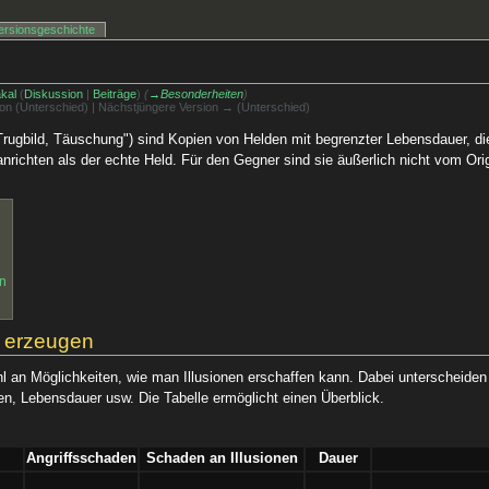
ersionsgeschichte
kal
(
Diskussion
|
Beiträge
)
(
→‎Besonderheiten
)
sion (Unterschied) | Nächstjüngere Version → (Unterschied)
 "Trugbild, Täuschung") sind Kopien von Helden mit begrenzter Lebensdauer, di
chten als der echte Held. Für den Gegner sind sie äußerlich nicht vom Orig
en
u erzeugen
 an Möglichkeiten, wie man Illusionen erschaffen kann. Dabei unterscheiden s
n, Lebensdauer usw. Die Tabelle ermöglicht einen Überblick.
Angriffsschaden
Schaden an Illusionen
Dauer