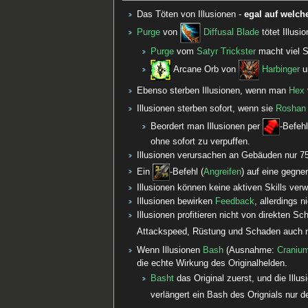
Das Töten von Illusionen -
egal auf welche
Purge
von
Diffusal Blade
tötet Illusio
Purge
vom
Satyr Trickster
macht viel S
Arcane Orb von
Harbinger
u
Ebenso sterben Illusionen, wenn man
Hex
Illusionen sterben sofort, wenn sie
Roshan
Beordert man Illusionen per
-Befeh
ohne sofort zu verpuffen.
Illusionen verursachen an Gebäuden nur 7
Ein
-Befehl (
Angreifen
) auf eine gegne
Illusionen können keine aktiven Skills ve
Illusionen bewirken
Feedback
, allerdings 
Illusionen profitieren nicht von direkten S
Attackspeed, Rüstung und Schaden auch ni
Wenn Illusionen
Bash
(Ausnahme:
Craniu
die echte Wirkung des Originalhelden.
Basht
das Original zuerst, und die Illu
verlängert ein Bash des Orignials nur