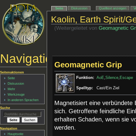
Seite
Diskussion
Quelltext anzeigen
V
Kaolin, Earth Spirit/
(Weitergeleitet von
Geomagnetic Gr
Navigationsmenü
Geomagnetic Grip
Seitenaktionen
Funktion:
AoE
,
Silence
,
Escape
Seite
Diskussion
Spelltyp:
Cast/Ein Ziel
Mehr
Werkzeuge
In anderen Sprachen
Magnetisiert eine verbündete E
Suche
sich. Getroffene feindliche Ei
erhalten Schaden, wenn sie v
werden.
Navigation
Hauptseite