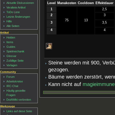
Level
Manakosten
Cooldown
Effektdauer
Aktuelle Diskussionen
Veraltete Artikel
1
2,5
ToDo Liste
2
3
Letzte Änderungen
75
13
Hilfe
3
3,5
Alle Seiten
4
4
Artikel
Helden
Items
Guides
Spielmechanik
Glossar
Zufällige Seite
Steine werden mit 900, Verb
Vorlagen
gezogen.
Community
Bäume werden zerstört, wenn
Forum
Arbeitskreise
Kann nicht auf
magieimmune
IRC-Chat
Häufig gestellte
Fragen
DotAWiki verbreiten
Werkzeuge
Links auf diese Seite