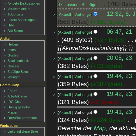
‎
790 Byte
Aktuelle Diskussionen
Diskussion
Beiträge
Veraltete Artikel
12:32, 6. 
Aktuell
Vorherige
ToDo Liste
Letzte Änderungen
568 Bytes
+159 Bytes
Hilfe
06:47, 21.
Alle Seiten
Aktuell
Vorherige
409 Bytes
+27 Bytes
‎
Artikel
Helden
{{AktiveDiskussionNotify}} )
Items
Guides
20:05, 23.
Aktuell
Vorherige
Spielmechanik
382 Bytes
+23 Bytes
Glossar
Zufällige Seite
19:44, 23.
Aktuell
Vorherige
Vorlagen
359 Bytes
+38 Bytes
Community
Forum
19:42, 23.
Aktuell
Vorherige
Arbeitskreise
321 Bytes
-3 Bytes
IRC-Chat
Häufig gestellte
19:41, 23.
Fragen
Aktuell
Vorherige
DotAWiki verbreiten
324 Bytes
+324 Bytes
‎
Werkzeuge
Bereiche der
Map
, die aktuel
Links auf diese Seite