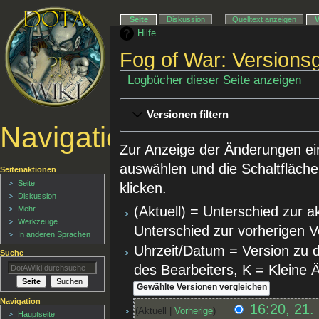
Seite
Diskussion
Quelltext anzeigen
Hilfe
Fog of War: Versions
Logbücher dieser Seite anzeigen
Versionen filtern
Navigationsmenü
Zur Anzeige der Änderungen ei
auswählen und die Schaltfläche
Seitenaktionen
Seite
klicken.
Diskussion
(Aktuell) = Unterschied zur a
Mehr
Werkzeuge
Unterschied zur vorherigen V
In anderen Sprachen
Uhrzeit/Datum = Version zu 
Suche
des Bearbeiters, K = Kleine
Navigation
16:20, 21.
Aktuell
Vorherige
Hauptseite