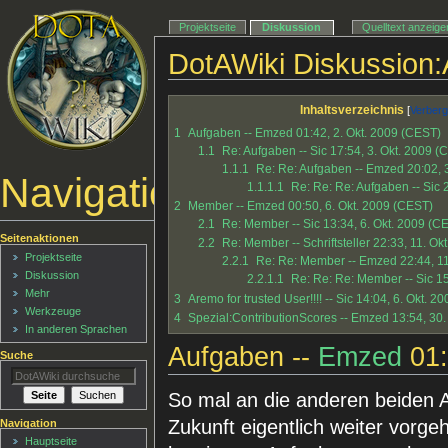
Projektseite
Diskussion
Quelltext anzeige
DotAWiki Diskussion:
Inhaltsverzeichnis
1
Aufgaben -- Emzed 01:42, 2. Okt. 2009 (CEST)
1.1
Re: Aufgaben -- Sic 17:54, 3. Okt. 2009 (
1.1.1
Re: Re: Aufgaben -- Emzed 20:02, 
Navigationsmenü
1.1.1.1
Re: Re: Re: Aufgaben -- Sic 
2
Member -- Emzed 00:50, 6. Okt. 2009 (CEST)
2.1
Re: Member -- Sic 13:34, 6. Okt. 2009 (C
Seitenaktionen
2.2
Re: Member -- Schriftsteller 22:33, 11. O
Projektseite
2.2.1
Re: Re: Member -- Emzed 22:44, 11
Diskussion
2.2.1.1
Re: Re: Re: Member -- Sic 15
Mehr
3
Aremo for trusted User!!!! -- Sic 14:04, 6. Okt. 
Werkzeuge
4
Spezial:ContributionScores -- Emzed 13:54, 30.
In anderen Sprachen
Aufgaben --
Emzed
01:
Suche
So mal an die anderen beiden A
Zukunft eigentlich weiter vorge
Navigation
Hauptseite