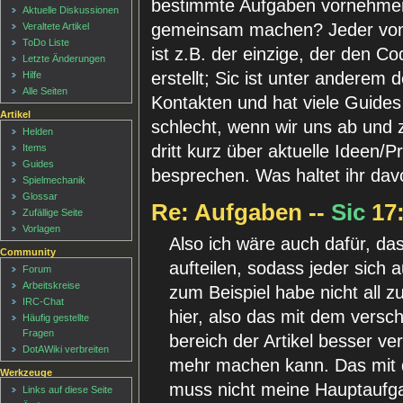
bestimmte Aufgaben vornehmen 
Aktuelle Diskussionen
gemeinsam machen? Jeder von 
Veraltete Artikel
ToDo Liste
ist z.B. der einzige, der den C
Letzte Änderungen
erstellt; Sic ist unter andere
Hilfe
Alle Seiten
Kontakten und hat viele Guides
Artikel
schlecht, wenn wir uns ab und 
Helden
dritt kurz über aktuelle Ideen/
Items
Guides
besprechen. Was haltet ihr da
Spielmechanik
Glossar
Re: Aufgaben --
Sic
17:
Zufällige Seite
Vorlagen
Also ich wäre auch dafür, da
Community
aufteilen, sodass jeder sich a
Forum
Arbeitskreise
zum Beispiel habe nicht all 
IRC-Chat
hier, also das mit dem versc
Häufig gestellte
Fragen
bereich der Artikel besser ve
DotAWiki verbreiten
mehr machen kann. Das mit 
Werkzeuge
muss nicht meine Hauptaufga
Links auf diese Seite