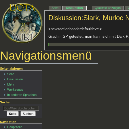
Seite
Diskussion
Quelltext anzeigen
Diskussion:Slark, Murloc N
<newsectionheaderdefaultlevel>
Grad im SP getestet: man kann sich mit Dark Pac
Navigationsmenü
Seitenaktionen
Seite
Diskussion
Mehr
Werkzeuge
In anderen Sprachen
Suche
Navigation
Hauptseite