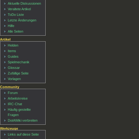
Aktuelle Diskussionen
Veraltete Artikel
ToDo Liste
Letzte Änderungen
Hilfe
Alle Seiten
Artikel
Helden
Items
Guides
Spielmechanik
Glossar
Zufällige Seite
Vorlagen
Community
Forum
Arbeitskreise
IRC-Chat
Häufig gestellte
Fragen
DotAWiki verbreiten
Werkzeuge
Links auf diese Seite