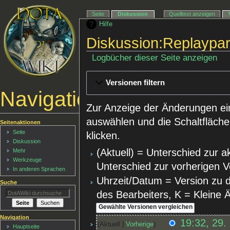
Seite
Diskussion
Quelltext anzeigen
Hilfe
Diskussion:Replaypar
Logbücher dieser Seite anzeigen
Versionen filtern
Navigationsmenü
Zur Anzeige der Änderungen ei
auswählen und die Schaltfläche
Seitenaktionen
Seite
klicken.
Diskussion
(Aktuell) = Unterschied zur a
Mehr
Werkzeuge
Unterschied zur vorherigen V
In anderen Sprachen
Uhrzeit/Datum = Version zu 
Suche
des Bearbeiters, K = Kleine
Navigation
19:32, 29.
Aktuell
Vorherige
Hauptseite