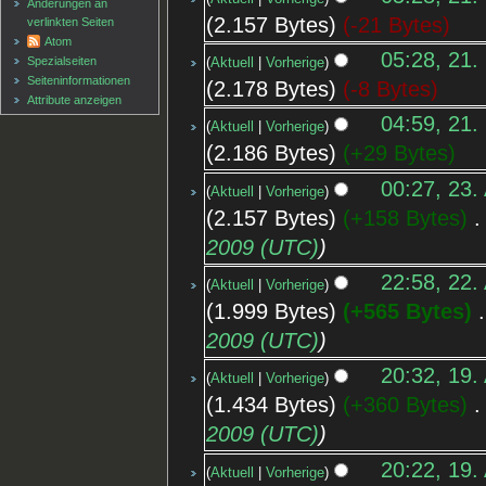
Änderungen an
2.157 Bytes
-21 Bytes
verlinkten Seiten
Atom
05:28, 21.
Spezialseiten
Aktuell
Vorherige
Seiten­informationen
2.178 Bytes
-8 Bytes
Attribute anzeigen
04:59, 21.
Aktuell
Vorherige
2.186 Bytes
+29 Bytes
00:27, 23.
Aktuell
Vorherige
2.157 Bytes
+158 Bytes
‎
2009 (UTC)
22:58, 22.
Aktuell
Vorherige
1.999 Bytes
+565 Bytes
‎
2009 (UTC)
20:32, 19.
Aktuell
Vorherige
1.434 Bytes
+360 Bytes
‎
2009 (UTC)
20:22, 19.
Aktuell
Vorherige