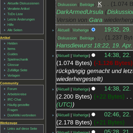
‎
K
1.074 B
Aktuelle Diskussionen
Diskussion
Beiträge
Veraltete Artikel
DarkArmedUrsula
(
Diskussio
ToDo Liste
Version von
Gara
wiederherge
Letzte Änderungen
Hilfe
19:32, 29.
Aktuell
Vorherige
Alle Seiten
‎
1.237 Byt
Artikel
Diskussion
Beiträge
Helden
Hansdiewurst 18:22, 19. Apr
Items
14:38, 22.
Guides
Aktuell
Vorherige
Spielmechanik
1.074 Bytes
-1.126 Bytes
Glossar
rückgängig gemacht und letz
Zufällige Seite
Vorlagen
wiederhergestellt
Community
14:38, 22.
Forum
Aktuell
Vorherige
Arbeitskreise
2.200 Bytes
+22 Bytes
‎
IRC-Chat
(UTC)
Häufig gestellte
Fragen
02:46, 22.
Aktuell
Vorherige
DotAWiki verbreiten
2.178 Bytes
+21 Bytes
Werkzeuge
Links auf diese Seite
05:28, 21.
Aktuell
Vorherige