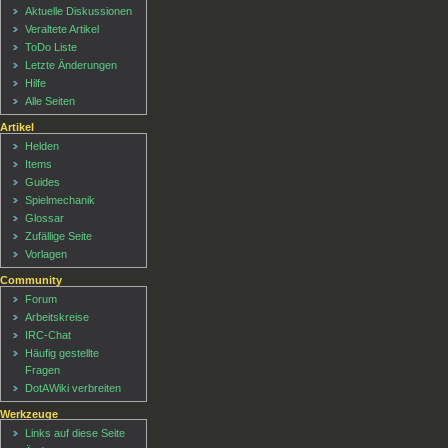
Aktuelle Diskussionen
Veraltete Artikel
ToDo Liste
Letzte Änderungen
Hilfe
Alle Seiten
Artikel
Helden
Items
Guides
Spielmechanik
Glossar
Zufällige Seite
Vorlagen
Community
Forum
Arbeitskreise
IRC-Chat
Häufig gestellte
Fragen
DotAWiki verbreiten
Werkzeuge
Links auf diese Seite