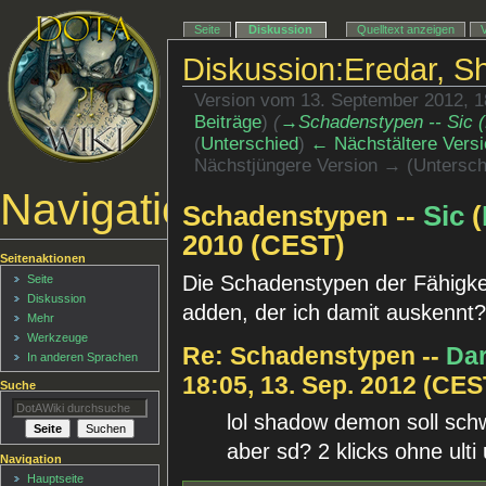
Seite
Diskussion
Quelltext anzeigen
Diskussion:Eredar, 
Version vom 13. September 2012, 
Beiträge
)
(
→‎Schadenstypen -- Sic (
(
Unterschied
)
← Nächstältere Versi
Nächstjüngere Version → (Untersch
Navigationsmenü
Schadenstypen --
Sic
(
2010 (CEST)
Seitenaktionen
Die Schadenstypen der Fähigkei
Seite
Diskussion
adden, der ich damit auskennt
Mehr
Werkzeuge
Re: Schadenstypen --
Da
In anderen Sprachen
18:05, 13. Sep. 2012 (CES
Suche
lol shadow demon soll schw
aber sd? 2 klicks ohne ulti
Navigation
Hauptseite