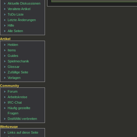
Aktuelle Diskussionen
Veraltete Artikel
ToDo Liste
Letzte Änderungen
Hilfe
Alle Seiten
Artikel
Helden
Items
Guides
Spielmechanik
Glossar
Zufällige Seite
Vorlagen
Community
Forum
Arbeitskreise
IRC-Chat
Häufig gestellte
Fragen
DotAWiki verbreiten
Werkzeuge
Links auf diese Seite