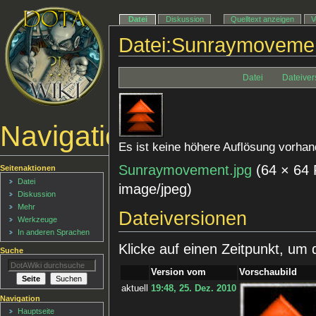
Datei
Diskussion
Quelltext anzeigen
V
Datei:Sunraymovemen
Datei
Dateiver
Navigationsmenü
Es ist keine höhere Auflösung vorhan
Sunraymovement.jpg
‎
(64 × 64 
Seitenaktionen
Datei
image/jpeg
)
Diskussion
Mehr
Dateiversionen
Werkzeuge
In anderen Sprachen
Klicke auf einen Zeitpunkt, um 
Suche
Version vom
Vorschaubild
aktuell
19:48, 25. Dez. 2010
Navigation
Hauptseite