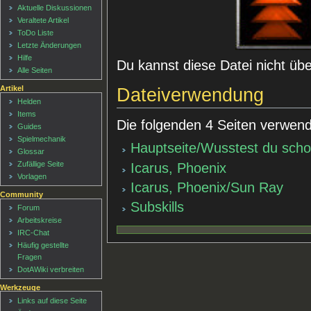
Aktuelle Diskussionen
Veraltete Artikel
ToDo Liste
Letzte Änderungen
Hilfe
Du kannst diese Datei nicht üb
Alle Seiten
Artikel
Dateiverwendung
Helden
Items
Die folgenden 4 Seiten verwend
Guides
Spielmechanik
Hauptseite/Wusstest du sch
Glossar
Zufällige Seite
Icarus, Phoenix
Vorlagen
Icarus, Phoenix/Sun Ray
Community
Subskills
Forum
Arbeitskreise
IRC-Chat
Häufig gestellte
Fragen
DotAWiki verbreiten
Werkzeuge
Links auf diese Seite