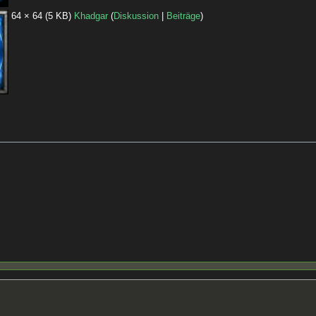
64 × 64
(5 KB)
Khadgar
(
Diskussion
|
Beiträge
)
: