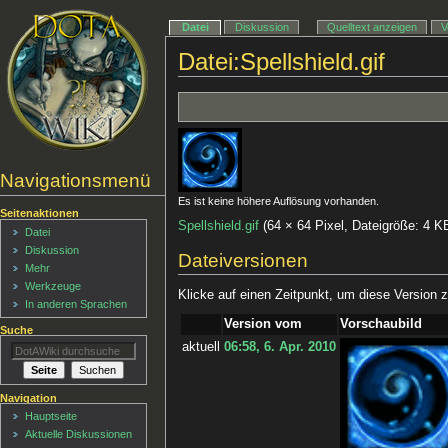
Datei
Diskussion
Quelltext anzeigen
V
Datei:Spellshield.gif
Navigationsmenü
Es ist keine höhere Auflösung vorhanden.
Seitenaktionen
Spellshield.gif
‎
(64 × 64 Pixel, Dateigröße: 4
Datei
Diskussion
Dateiversionen
Mehr
Werkzeuge
Klicke auf einen Zeitpunkt, um diese Version z
In anderen Sprachen
Version vom
Vorschaubild
Suche
aktuell
06:58, 6. Apr. 2010
Navigation
Hauptseite
Aktuelle Diskussionen