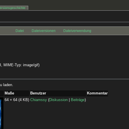
ersionsgeschichte
Datei
Dateiversionen
Dateiverwendung
 KB, MIME-Typ:
image/gif
)
u laden.
Maße
Benutzer
Kommentar
64 × 64
(4 KB)
Chiamssy
(
Diskussion
|
Beiträge
)