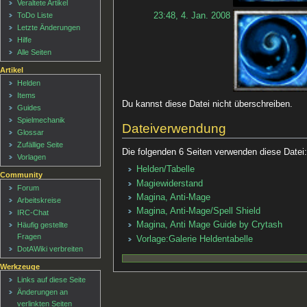
Veraltete Artikel
23:48, 4. Jan. 2008
ToDo Liste
Letzte Änderungen
Hilfe
Alle Seiten
Artikel
Helden
Items
Du kannst diese Datei nicht überschreiben.
Guides
Spielmechanik
Dateiverwendung
Glossar
Zufällige Seite
Die folgenden 6 Seiten verwenden diese Datei
Vorlagen
Helden/Tabelle
Community
Magiewiderstand
Forum
Magina, Anti-Mage
Arbeitskreise
Magina, Anti-Mage/Spell Shield
IRC-Chat
Magina, Anti Mage Guide by Crytash
Häufig gestellte
Fragen
Vorlage:Galerie Heldentabelle
DotAWiki verbreiten
Werkzeuge
Links auf diese Seite
Änderungen an
verlinkten Seiten