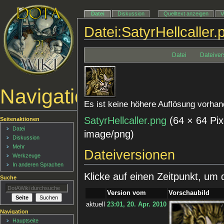
Datei
Diskussion
Quelltext anzeigen
V
Datei:SatyrHellcaller.
Datei
Dateiver
Navigationsmenü
Es ist keine höhere Auflösung vorhan
SatyrHellcaller.png
‎
(64 × 64 Pi
Seitenaktionen
Datei
image/png
)
Diskussion
Mehr
Dateiversionen
Werkzeuge
In anderen Sprachen
Klicke auf einen Zeitpunkt, um 
Suche
Version vom
Vorschaubild
aktuell
23:01, 20. Apr. 2010
Navigation
Hauptseite