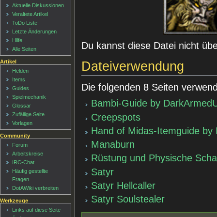
Aktuelle Diskussionen
Veraltete Artikel
ToDo Liste
Letzte Änderungen
Hilfe
Du kannst diese Datei nicht üb
Alle Seiten
Artikel
Dateiverwendung
Helden
Items
Die folgenden 8 Seiten verwend
Guides
Spielmechanik
Bambi-Guide by DarkArmedU
Glossar
Zufällige Seite
Creepspots
Vorlagen
Hand of Midas-Itemguide by 
Community
Manaburn
Forum
Arbeitskreise
Rüstung und Physische Scha
IRC-Chat
Satyr
Häufig gestellte
Fragen
Satyr Hellcaller
DotAWiki verbreiten
Satyr Soulstealer
Werkzeuge
Links auf diese Seite