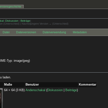
ersionsgeschichte
kal
(
Diskussion
|
Beiträge
)
sion (Unterschied) | Nächstjüngere Version → (Unterschied)
Datei
Dateiversionen
Dateiverwendung
Metadaten
 MIME-Typ:
image/jpeg
)
u laden.
Maße
Benutzer
Kommentar
64 × 64
(3 KB)
Andenschakal
(
Diskussion
|
Beiträge
)