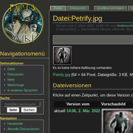
Datei
Diskussion
Quelltext anzeigen
V
Datei:Petrify.jpg
Version vom 2. März 2022, 14:06 Uhr von
Andenscha
(Unterschied) ← Nächstältere Version | Aktuelle Ver
Navigationsmenü
Seitenaktionen
Es ist keine höhere Auflösung vorhanden.
Datei
Diskussion
Petrify.jpg
‎
(64 × 64 Pixel, Dateigröße: 3 KB,
Mehr
Dateiversionen
Werkzeuge
In anderen Sprachen
Klicke auf einen Zeitpunkt, um diese Version z
Suche
Version vom
Vorschaubild
aktuell
14:06, 2. Mär. 2022
Navigation
Hauptseite
Aktuelle Diskussionen