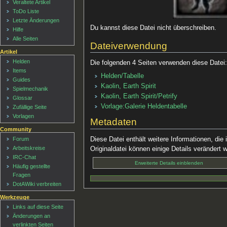
Veraltete Artikel
ToDo Liste
Letzte Änderungen
Du kannst diese Datei nicht überschreiben.
Hilfe
Alle Seiten
Dateiverwendung
Artikel
Helden
Die folgenden 4 Seiten verwenden diese Datei
Items
Helden/Tabelle
Guides
Kaolin, Earth Spirit
Spielmechanik
Kaolin, Earth Spirit/Petrify
Glossar
Vorlage:Galerie Heldentabelle
Zufällige Seite
Vorlagen
Metadaten
Community
Diese Datei enthält weitere Informationen, d
Forum
Arbeitskreise
Originaldatei können einige Details verändert 
IRC-Chat
Erweiterte Details einblenden
Häufig gestellte
Fragen
DotAWiki verbreiten
Werkzeuge
Links auf diese Seite
Änderungen an
verlinkten Seiten