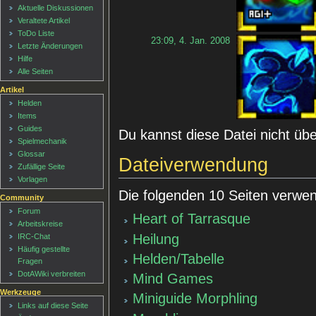
Aktuelle Diskussionen
Veraltete Artikel
ToDo Liste
23:09, 4. Jan. 2008
Letzte Änderungen
Hilfe
Alle Seiten
Artikel
Helden
Items
Guides
Du kannst diese Datei nicht üb
Spielmechanik
Glossar
Dateiverwendung
Zufällige Seite
Vorlagen
Die folgenden 10 Seiten verwen
Community
Forum
Heart of Tarrasque
Arbeitskreise
Heilung
IRC-Chat
Häufig gestellte
Helden/Tabelle
Fragen
DotAWiki verbreiten
Mind Games
Werkzeuge
Miniguide Morphling
Links auf diese Seite