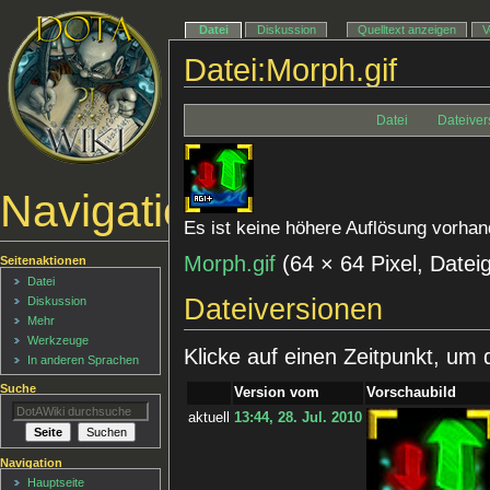
Datei
Diskussion
Quelltext anzeigen
V
Datei:Morph.gif
Datei
Dateiver
Navigationsmenü
Es ist keine höhere Auflösung vorhan
Morph.gif
‎
(64 × 64 Pixel, Date
Seitenaktionen
Datei
Dateiversionen
Diskussion
Mehr
Werkzeuge
Klicke auf einen Zeitpunkt, um 
In anderen Sprachen
Suche
Version vom
Vorschaubild
aktuell
13:44, 28. Jul. 2010
Navigation
Hauptseite