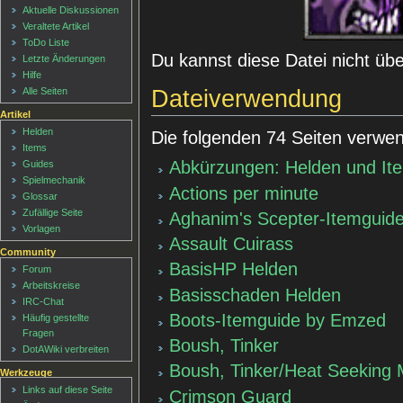
Aktuelle Diskussionen
Veraltete Artikel
ToDo Liste
Du kannst diese Datei nicht üb
Letzte Änderungen
Hilfe
Dateiverwendung
Alle Seiten
Artikel
Helden
Die folgenden 74 Seiten verwen
Items
Abkürzungen: Helden und It
Guides
Spielmechanik
Actions per minute
Glossar
Zufällige Seite
Aghanim's Scepter-Itemguid
Vorlagen
Assault Cuirass
Community
BasisHP Helden
Forum
Arbeitskreise
Basisschaden Helden
IRC-Chat
Boots-Itemguide by Emzed
Häufig gestellte
Fragen
Boush, Tinker
DotAWiki verbreiten
Boush, Tinker/Heat Seeking M
Werkzeuge
Links auf diese Seite
Crimson Guard