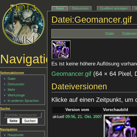
Datei
Diskussion
Quelltext anzeigen
V
Datei:Geomancer.gif
Datei
Dateiver
Navigationsmenü
Es ist keine höhere Auflösung vorhan
Geomancer.gif
‎
(64 × 64 Pixel,
Seitenaktionen
Datei
Dateiversionen
Diskussion
Mehr
Werkzeuge
Klicke auf einen Zeitpunkt, um 
In anderen Sprachen
Suche
Version vom
Vorschaubild
aktuell
09:56, 21. Okt. 2007
Navigation
Hauptseite