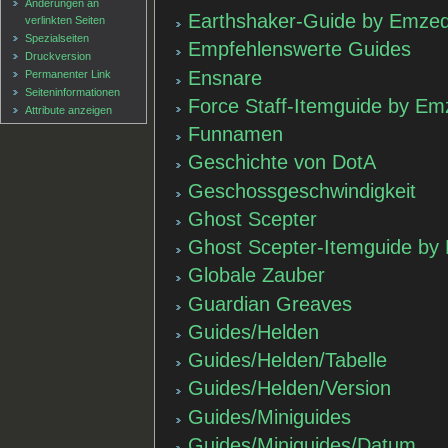
Änderungen an
Earthshaker-Guide by Emze
verlinkten Seiten
Spezialseiten
Empfehlenswerte Guides
Druckversion
Ensnare
Permanenter Link
Seiten­informationen
Force Staff-Itemguide by E
Attribute anzeigen
Funnamen
Geschichte von DotA
Geschossgeschwindigkeit
Ghost Scepter
Ghost Scepter-Itemguide by
Globale Zauber
Guardian Greaves
Guides/Helden
Guides/Helden/Tabelle
Guides/Helden/Version
Guides/Miniguides
Guides/Miniguides/Datum