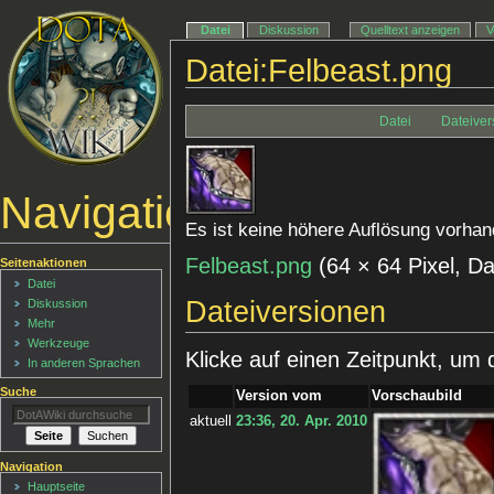
Datei
Diskussion
Quelltext anzeigen
V
Datei:Felbeast.png
Datei
Dateiver
Navigationsmenü
Es ist keine höhere Auflösung vorhan
Felbeast.png
‎
(64 × 64 Pixel, 
Seitenaktionen
Datei
Dateiversionen
Diskussion
Mehr
Werkzeuge
Klicke auf einen Zeitpunkt, um 
In anderen Sprachen
Suche
Version vom
Vorschaubild
aktuell
23:36, 20. Apr. 2010
Navigation
Hauptseite