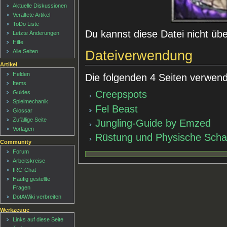
Aktuelle Diskussionen
Veraltete Artikel
ToDo Liste
Du kannst diese Datei nicht üb
Letzte Änderungen
Hilfe
Dateiverwendung
Alle Seiten
Artikel
Helden
Die folgenden 4 Seiten verwend
Items
Creepspots
Guides
Spielmechanik
Fel Beast
Glossar
Zufällige Seite
Jungling-Guide by Emzed
Vorlagen
Rüstung und Physische Scha
Community
Forum
Arbeitskreise
IRC-Chat
Häufig gestellte
Fragen
DotAWiki verbreiten
Werkzeuge
Links auf diese Seite