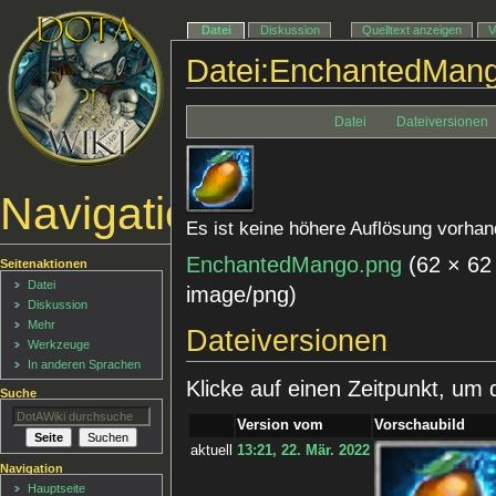
Datei
Diskussion
Quelltext anzeigen
V
Datei:EnchantedMan
Datei
Dateiversionen
Navigationsmenü
Es ist keine höhere Auflösung vorhan
EnchantedMango.png
‎
(62 × 62
Seitenaktionen
Datei
image/png
)
Diskussion
Mehr
Dateiversionen
Werkzeuge
In anderen Sprachen
Klicke auf einen Zeitpunkt, um 
Suche
Version vom
Vorschaubild
aktuell
13:21, 22. Mär. 2022
Navigation
Hauptseite