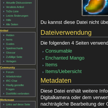
Aktuelle Diskussionen
Veraltete Artikel
ToDo Liste
Letzte Änderungen
Hilfe
Du kannst diese Datei nicht üb
Alle Seiten
Dateiverwendung
Artikel
Helden
Items
Die folgenden 4 Seiten verwend
Guides
Spielmechanik
Consumable
Glossar
Enchanted Mango
Zufällige Seite
Vorlagen
Items
Community
Items/Uebersicht
Forum
Arbeitskreise
Metadaten
IRC-Chat
Häufig gestellte
Fragen
Diese Datei enthält weitere Inf
DotAWiki verbreiten
Digitalkamera oder dem verwe
Werkzeuge
nachträgliche Bearbeitung der O
Links auf diese Seite