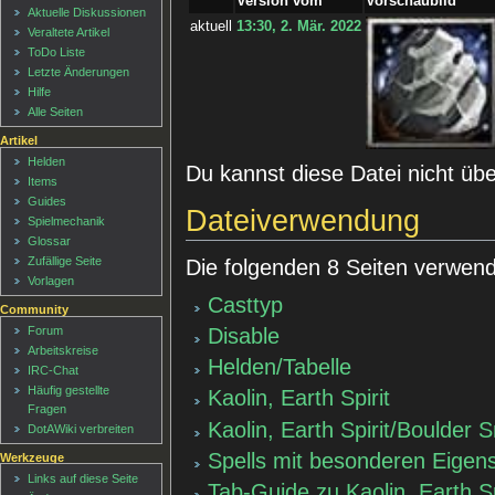
Version vom
Vorschaubild
Aktuelle Diskussionen
aktuell
13:30, 2. Mär. 2022
Veraltete Artikel
ToDo Liste
Letzte Änderungen
Hilfe
Alle Seiten
Artikel
Helden
Du kannst diese Datei nicht üb
Items
Guides
Dateiverwendung
Spielmechanik
Glossar
Zufällige Seite
Die folgenden 8 Seiten verwend
Vorlagen
Casttyp
Community
Disable
Forum
Arbeitskreise
Helden/Tabelle
IRC-Chat
Häufig gestellte
Kaolin, Earth Spirit
Fragen
Kaolin, Earth Spirit/Boulder
DotAWiki verbreiten
Spells mit besonderen Eigen
Werkzeuge
Links auf diese Seite
Tab-Guide zu Kaolin, Earth Sp