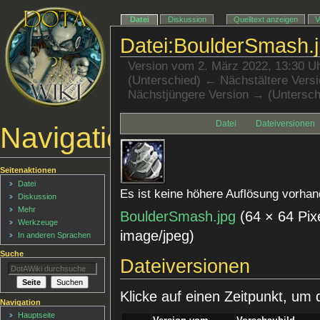
Datei
Diskussion
Quelltext anzeigen
V
Datei:BoulderSmash.
Version vom 2. März 2022, 13:30 U
(Unterschied) ← Nächstältere Versio
Nächstjüngere Version → (Untersch
Datei
Dateiversionen
Navigationsmenü
Seitenaktionen
Datei
Es ist keine höhere Auflösung vorhan
Diskussion
Mehr
BoulderSmash.jpg
‎
(64 × 64 Pix
Werkzeuge
image/jpeg
)
In anderen Sprachen
Suche
Dateiversionen
Klicke auf einen Zeitpunkt, um 
Navigation
Hauptseite