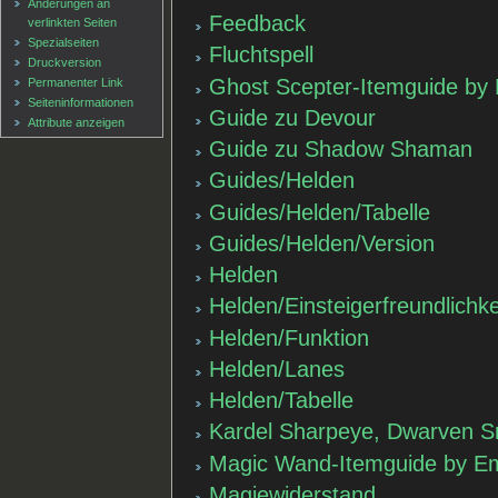
Änderungen an
Feedback
verlinkten Seiten
Spezialseiten
Fluchtspell
Druckversion
Ghost Scepter-Itemguide by
Permanenter Link
Seiten­informationen
Guide zu Devour
Attribute anzeigen
Guide zu Shadow Shaman
Guides/Helden
Guides/Helden/Tabelle
Guides/Helden/Version
Helden
Helden/Einsteigerfreundlichke
Helden/Funktion
Helden/Lanes
Helden/Tabelle
Kardel Sharpeye, Dwarven S
Magic Wand-Itemguide by Emz
Magiewiderstand