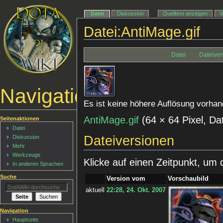
Datei
Diskussion
Quelltext anzeigen
V
Datei:AntiMage.gif
Datei
Dateiver
Navigationsmenü
Es ist keine höhere Auflösung vorhan
AntiMage.gif
‎
(64 × 64 Pixel, D
Seitenaktionen
Datei
Dateiversionen
Diskussion
Mehr
Werkzeuge
Klicke auf einen Zeitpunkt, um 
In anderen Sprachen
Suche
Version vom
Vorschaubild
aktuell
22:28, 24. Okt. 2007
Navigation
Hauptseite