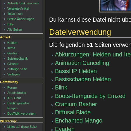
Aktuelle Diskussionen
Veraltete Artikel
ToDo Liste
Du kannst diese Datei nicht üb
Letzte Änderungen
Hilfe
Dateiverwendung
Alle Seiten
Artikel
Helden
Die folgenden 51 Seiten verwen
Items
Abkürzungen: Helden und It
Guides
Spielmechanik
Animation Cancelling
Glossar
Zufällige Seite
BasisHP Helden
Vorlagen
Basisschaden Helden
Community
Blink
Forum
Arbeitskreise
Boots-Itemguide by Emzed
IRC-Chat
Cranium Basher
Häufig gestellte
Fragen
Diffusal Blade
DotAWiki verbreiten
Enchanted Mango
Werkzeuge
Links auf diese Seite
Evaden