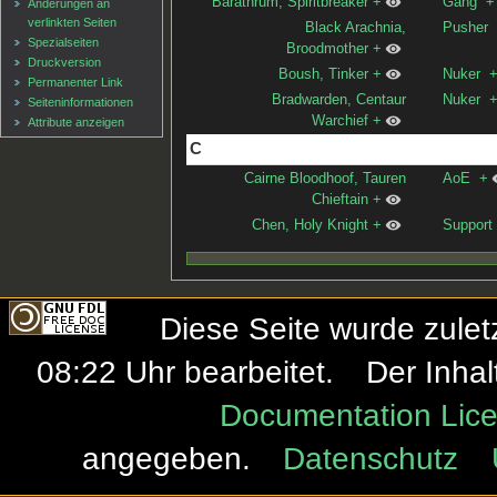
Barathrum, Spiritbreaker
+
Gang
+
Änderungen an
verlinkten Seiten
Black Arachnia,
Pusher
Spezialseiten
Broodmother
+
Druckversion
Boush, Tinker
+
Nuker
Permanenter Link
Bradwarden, Centaur
Nuker
Seiten­informationen
Warchief
+
Attribute anzeigen
C
Cairne Bloodhoof, Tauren
AoE
+
Chieftain
+
Chen, Holy Knight
+
Support
Diese Seite wurde zule
08:22 Uhr bearbeitet.
Der Inhal
Documentation Lice
angegeben.
Datenschutz