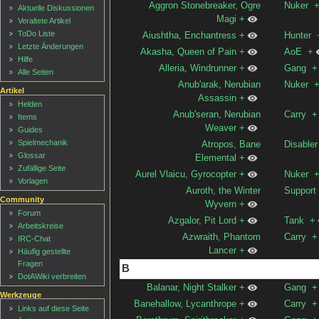
Aggron Stonebreaker, Ogre
Nuker
Aktuelle Diskussionen
Magi
+
Veraltete Artikel
ToDo Liste
Aiushtha, Enchantress
+
Hunter
Letzte Änderungen
Akasha, Queen of Pain
+
AoE
+
Hilfe
Alleria, Windrunner
+
Gang
+
Alle Seiten
Anub'arak, Nerubian
Nuker
Artikel
Assassin
+
Helden
Anub'seran, Nerubian
Carry
+
Items
Weaver
+
Guides
Spielmechanik
Atropos, Bane
Disabler
Glossar
Elemental
+
Zufällige Seite
Aurel Vlaicu, Gyrocopter
+
Nuker
Vorlagen
Auroth, the Winter
Support
Community
Wyvern
+
Forum
Azgalor, Pit Lord
+
Tank
+
Arbeitskreise
Azwraith, Phantom
Carry
+
IRC-Chat
Lancer
+
Häufig gestellte
Fragen
B
DotAWiki verbreiten
Balanar, Night Stalker
+
Gang
+
Werkzeuge
Banehallow, Lycanthrope
+
Carry
+
Links auf diese Seite