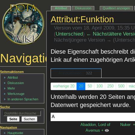
Attribut
Diskussion
Quelltext anzeigen
Attribut:Funktion
Version vom 18. April 2009, 15:35 
(
Unterschied
)
← Nächstältere Versi
Nächstjüngere Version → (Untersch
Diese Eigenschaft beschreibt di
Navigationsmenü
Link auf einen zugehörigen Artik
Seitenaktionen
Annotationen
322
Attribut
Diskussion
vorherige 20
20
50
100
250
500
näc
Mehr
Werkzeuge
Unterhalb werden 20 Seiten ange
In anderen Sprachen
Datenwert gespeichert wurde.
Suche
A
Abaddon, Lord of
Nuker
Navigation
Avernus
+
Hauptseite